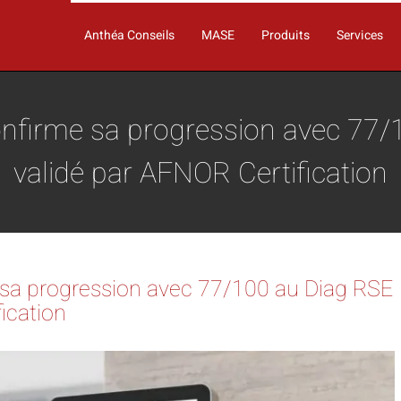
Anthéa Conseils
MASE
Produits
Services
irme sa progression avec 77/1
validé par AFNOR Certification
a progression avec 77/100 au Diag RSE
ication