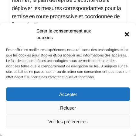
normal ; le plan de reprise d’activité vise à
déployer les mesures correspondantes pour la
remise en route progressive et coordonnée de
l’organisation.
Gérer le consentement aux
cookies
Le plan de reprise d’activité c’est quoi ?
pourquoi et comment faire ?
Pour offrir les meilleures expériences, nous utilisons des technologies telles
que les cookies pour stocker et/ou accéder aux informations des appareils.
ANTHEA CONSEILS à vos côtés pour
Le fait de consentir à ces technologies nous permettra de traiter des
données telles que le comportement de navigation ou les ID uniques sur ce
accompagner la mise en œuvre du plan de
site. Le fait de ne pas consentir ou de retirer son consentement peut avoir un
reprise d’activité, pour former les équipes, pour
effet négatif sur certaines caractéristiques et fonctions.
auditer le plan et la reprise d’activité.
Accepter
Téléchargez notre fiche produit
Refuser
Voir les préférences