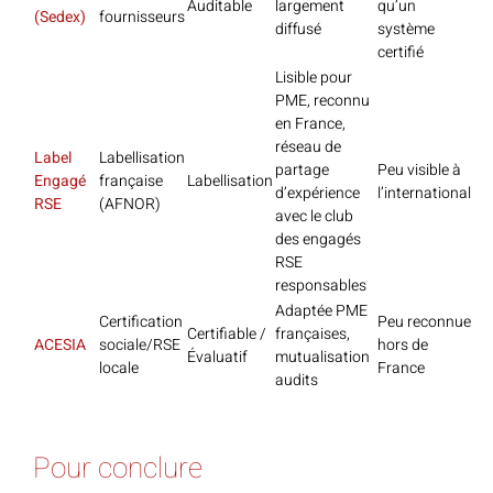
Auditable
largement
qu’un
(Sedex)
fournisseurs
diffusé
système
certifié
Lisible pour
PME, reconnu
en France,
réseau de
Label
Labellisation
partage
Peu visible à
Engagé
française
Labellisation
d’expérience
l’international
RSE
(AFNOR)
avec le club
des engagés
RSE
responsables
Adaptée PME
Certification
Peu reconnue
Certifiable /
françaises,
ACESIA
sociale/RSE
hors de
Évaluatif
mutualisation
locale
France
audits
Pour conclure