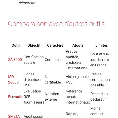
démarche.
Comparaison avec d’autres outils
Outil
Objectif
Caractère
Atouts
Limites
Preuve
Coût et suivi
Certification
auditée,
SA 8000
Certifiable
lourds, rare
sociale
crédible à
en France
l’international
Lignes
Pas de
ISO
Non
Vision globale
directrices
certification
26000
certifiable
RSE
RSE
possible
Évaluation
Référence
Notation
Dépend du
Ecovadis
RSE
achats
externe
déclaratif
fournisseurs
internationaux
Moins
Rapide,
complet
SMETA
Audit social