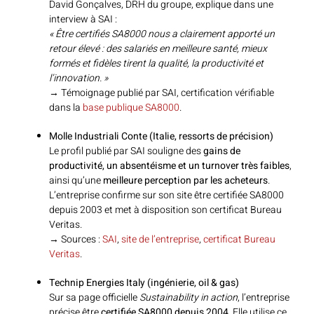
David Gonçalves, DRH du groupe, explique dans une
interview à SAI :
« Être certifiés SA8000 nous a clairement apporté un
retour élevé : des salariés en meilleure santé, mieux
formés et fidèles tirent la qualité, la productivité et
l’innovation. »
→ Témoignage publié par SAI, certification vérifiable
dans la
base publique SA8000
.
Molle Industriali Conte (Italie, ressorts de précision)
Le profil publié par SAI souligne des
gains de
productivité, un absentéisme et un turnover très faibles
,
ainsi qu’une
meilleure perception par les acheteurs
.
L’entreprise confirme sur son site être certifiée SA8000
depuis 2003 et met à disposition son certificat Bureau
Veritas.
→ Sources :
SAI
,
site de l’entreprise
,
certificat Bureau
Veritas
.
Technip Energies Italy (ingénierie, oil & gas)
Sur sa page officielle
Sustainability in action
, l’entreprise
précise être
certifiée SA8000 depuis 2004
. Elle utilise ce